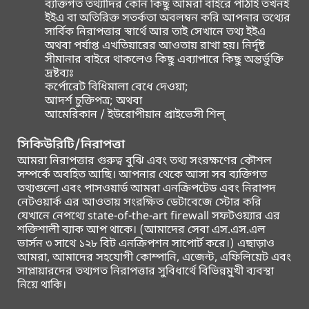
ব্যক্তিগত তথ্যাদির কোন কিছু আমরা বাইরে পাঠাই তখনই
ইইএ বা অতিরিক্ত সতর্কতা অবলম্বন করি আপনার তথ্যের
সার্বিক নিরাপত্তার স্বার্থে আর তাই সেখানে তথ্য ইইএ
অথবা পর্যাপ্ত এখতিয়ারের আওতায় রাখা হয়। নির্দৃষ্ট
সীমানার বাইরে থাকলেও কিছু এব্যাপারে কিছু অন্তর্ভুক্তি
দ্রষ্টব্যঃ
কর্পোরেট বিধিমালা বেধে দেওয়া;
আদর্শ চুক্তিপত্র; অথবা
আমেরিকান / ইউরোপীয়ান প্রাইভেসী শিল্
সিকিউরিটি/নিরাপত্তা
আমরা নিরাপত্তার গুরুত্ব বুঝি এবং তথ্য সংরক্ষণের কৌশল
সম্পর্কে অবহিত আছি। আপনার থেকে আসা সব ব্যক্তিগত
তথ্যগুলো এবং পাসওয়ার্ড আমরা এনক্রিপটেড এবং নিরাপদ
নেটওয়ার্ক এর আওতায় সংরক্ষিত ডেটাবেজে স্টোর করি
যেখানে নেপথ্যে state-of-the-art firewall সফটওয়্যার এর
শক্তিশালী ব্যাক আপ থাকে। (আমাদের সেবা এস.এস.এল
ভার্সন ৩ সাথে ১২৮ বিট এনক্রিপশন সাপোর্ট করে।) এছাড়াও
আমরা, আমাদের সহযোগী কোম্পানি, এজেন্ট, এফিলিয়েট এবং
সাপ্লায়ারদের তথ্যগত নিরাপত্তার সুবিধার্থে বিভিন্নমুখী ব্যবস্থা
নিয়ে থাকি।