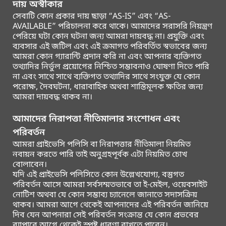
দায় অস্বীকার
সেবাটি কোন প্রকার দায় ছাড়া “AS-IS” এবং “AS-
AVAILABLE” পরিচালনা করে থাকে। আমাদের সরাসরি নিয়ন্ত্রণ
পেরিয়ে ঘটা কোন ঘটনা জন্য আমরা দায়বদ্ধ না। প্রযুক্তি এবং
ব্যবসার এই জটিল এবং এই ক্রমাগত পরিবর্তিত স্বভাবের জন্য
আমরা কোন গ্যারান্টি প্রদান করি না এবং আপনার ব্যক্তিগত
তথ্যাদির নির্ভুল প্রয়োগের নিশ্চিত সম্ভাবনাও ঘোষণা দিতে পারি
না এবং সাথে সাথে ব্যক্তিগত তথ্যাদির সাথে সংযুক্ত যে কোন
পরোক্ষ, দৈবঘটনা, ধারাবাহিক অথবা শাস্তিমূলক ক্ষতির জন্য
আমরা দায়বদ্ধ থাকব না।
আমাদের নিরাপত্তা নীতিমালার সংশোধন এবং
পরিবর্তন
আমরা প্রাইভেসি পলিসি বা নিরাপত্তার নীতিমালা নিয়মিত
নবায়ন করতে পারি তাই অনুগ্রহপূর্বক এটা নিয়মিত চোখ
বোলাবেন।
যদি এই প্রাইভেসি পলিসিতে কোন উল্লেখযোগ্য, বস্তুগত
পরিবর্তন আসে আমরা সর্বসম্মতভাবে তা ই-মেইল, ওয়েবসাইট
নোটিশ অথবা যে কোন সম্ভাব্য চ্যানেলে জানাতে সদাসক্রিয়
থাকব। আমরা আগে থেকেই আপনাদের এই পরিবর্তন জানিয়ে
দিব যেন আপনারা সেই পরিবর্তন সংক্রান্ত যে কোন প্রভবের
ব্যাপারে আগে থেকেই স্পষ্ট ধারণা রাখতে পারেন।