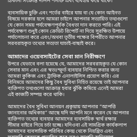
ঠিকানা সংক্রান্ত দলিল শনাক্ত এবং ব্যবহার করে থাকে।
ব্যবসায়িক চুক্তি এবং শর্তের বাইরে যায় বা যে কোন আইনত
বিষয়ে দরকার হলে আমরা চাইলে আপনার সত্যায়িত তথ্যগুলো
যে কোন সময় পর্যবেক্ষণপূর্বক বৈধতা দান করতে পারি। এই
পর্যবেক্ষণ শুধুই কোন ক্রেডিট রিপোর্ট না দিয়ে সুরক্ষিত উপায়ে
পর্যালোচনা করে এবং/অথবা তৃতীয় পক্ষের বিপরীতে আপনার
সরবরাহকৃত তথ্যের সত্যতা যাচাই-বাছাই করে।
আমাদের ওয়েবসাইটের সেবা মান নিরীক্ষণে
উপরে যেভাবে বলা হয়েছে যে, আমাদের সরবরাহকৃত যে কোন
সেবার মান এবং এর স্বতঃস্ফূর্ত ব্যবহার নিশ্চিত করার জন্য
আমরা কুকিজ এবং ট্রাফিক এনালাইসিস প্রয়োগ করি। এর
বিনিময়ে আমাদের কিছু বৈধ সুবিধা নিহিত রয়েছে তাই আপনার
ব্যক্তিগত তথ্যগুলো আক্রান্ত হবার ঝুঁকি কমিয়ে এনেই আমরা
এই কাজটি সম্পন্ন করে থাকি।
আমাদের বৈধ সুবিধা আনয়ন প্রকৃয়ায় আপনার “আপত্তি
জানানোর অধিকার” আছে যদি আপনি মনে করেন যে আপনার
ব্যক্তিগত তথ্যের ব্যবহার আমাদের ব্যবসায়িক স্বার্থ রক্ষার
সীমার বাইরে গিয়ে চর্চা হচ্ছে। যদিওবা এই সামগ্রিক কার্যকলাপ
আমাদের ব্যবসায়িক পরিধির কেন্দ্র থেকে নিয়ন্ত্রিত এবং